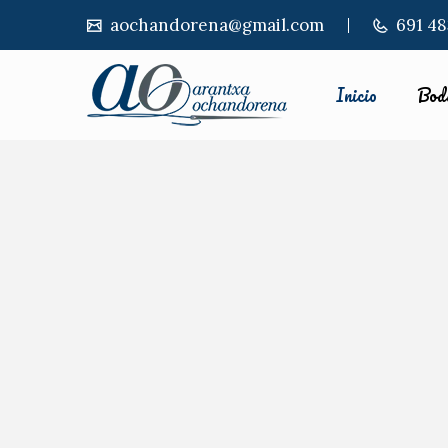
aochandorena@gmail.com
691 48
Inicio
Bod