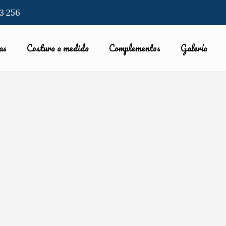
3 256
as
Costura a medida
Complementos
Galería